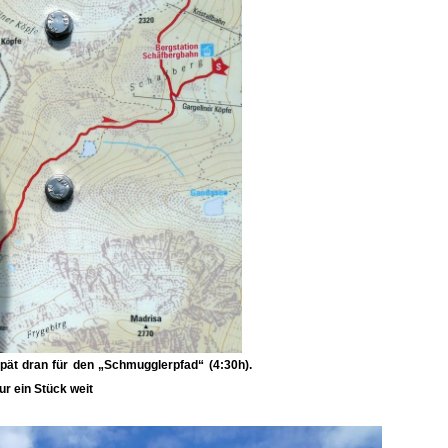
spät dran für den
„Schmugglerpfad“
(4:30h).
ur ein Stück weit