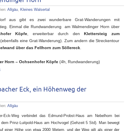
ndinger Horn
rien:
Allgäu
,
Kleines Walsertal
dorf aus gibt es zwei wunderbare Grat-Wanderungen mit
stieg. Einmal die Rundwanderung am Walmendinger Horn über
hofer Köpfe
, erweiterbar durch den
Klettersteig zum
(ebenfalls eine Grat-Wanderung). Zum andern die Streckentour
elwand über das Fellhorn zum Söllereck
.
r Horn – Ochsenhofer Köpfe
(4h, Rundwanderung)
»
acher Eck, ein Höhenweg der
rien:
Allgäu
er-Eck-Weg verbindet das Edmund-Probst-Haus am Nebelhorn bei
t dem Prinz-Luitpold-Haus am Hochvogel (Gehzeit 5 Std). Man bewegt
auf einer Höhe von etwa 2000 Metern, und der Weg gilt als einer der