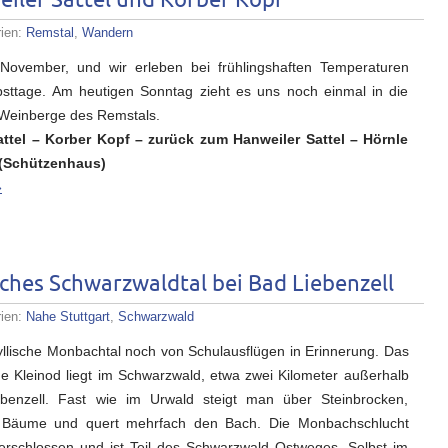
iler Sattel und Korber Kopf
rien:
Remstal
,
Wandern
 November, und wir erleben bei frühlingshaften Temperaturen
sttage. Am heutigen Sonntag zieht es uns noch einmal in die
Weinberge des Remstals.
attel – Korber Kopf – zurück zum Hanweiler Sattel – Hörnle
(Schützenhaus)
»
ches Schwarzwaldtal bei Bad Liebenzell
rien:
Nahe Stuttgart
,
Schwarzwald
dyllische Monbachtal noch von Schulausflügen in Erinnerung. Das
che Kleinod liegt im Schwarzwald, etwa zwei Kilometer außerhalb
benzell. Fast wie im Urwald steigt man über Steinbrocken,
 Bäume und quert mehrfach den Bach. Die Monbachschlucht
rschlossen und ist Teil des Schwarzwald Ostweges. Selbst im