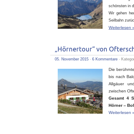
schönsten in d
Wir gehen heu
Seilbahn zurüc
Weiterlesen 
„Hörnertour“ von Oftersc
05. November 2015
·
6 Kommentare
· Katego
Die berühmte
bis nach Bal
Allgäuer un
zwischen Oft
Gesamt 4 St
Hörner – Bol
Weiterlesen 