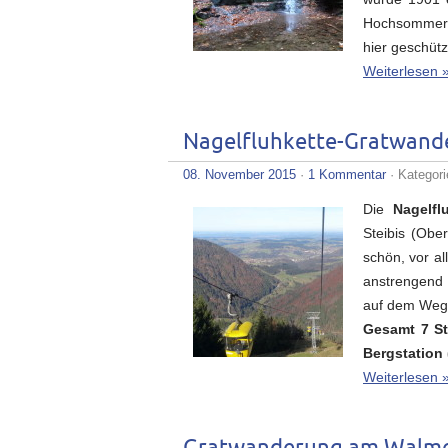
Hochsommer h
hier geschütz
Weiterlesen 
Nagelfluhkette-Gratwand
08. November 2015
·
1 Kommentar
· Kategor
Die
Nagelfl
Steibis (Obe
schön, vor a
anstrengend 
auf dem Weg
Gesamt 7 St
Bergstation
Weiterlesen 