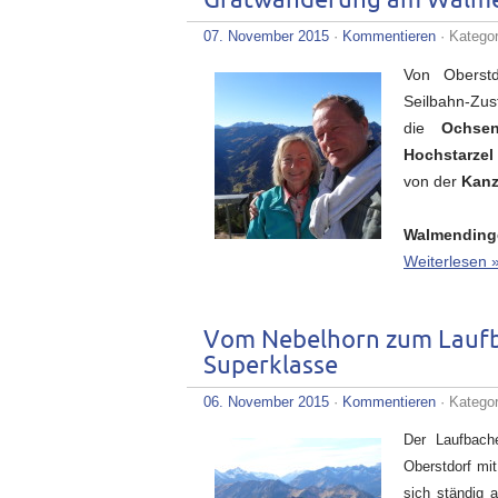
Gratwanderung am Walme
07. November 2015
·
Kommentieren
· Katego
Von Oberst
Seilbahn-Zu
die
Ochsen
Hochstarzel
von der
Kanz
Walmendinge
Weiterlesen 
Vom Nebelhorn zum Laufb
Superklasse
06. November 2015
·
Kommentieren
· Katego
Der Laufbach
Oberstdorf mi
sich ständig 