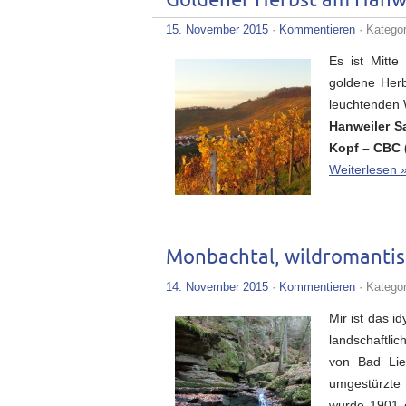
Goldener Herbst am Hanwe
15. November 2015
·
Kommentieren
· Katego
Es ist Mitte
goldene Herb
leuchtenden 
Hanweiler S
Kopf – CBC 
Weiterlesen 
Monbachtal, wildromantis
14. November 2015
·
Kommentieren
· Katego
Mir ist das i
landschaftli
von Bad Lie
umgestürzte
wurde 1901 e