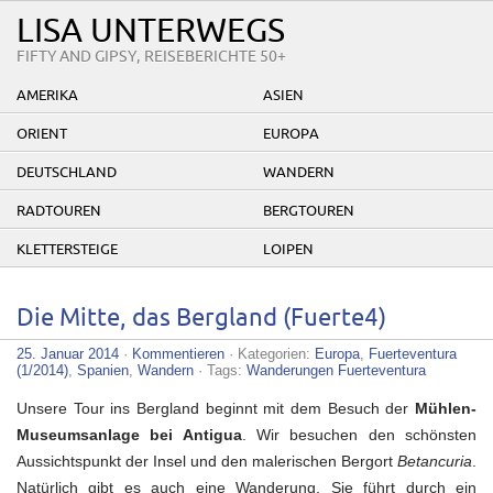
LISA UNTERWEGS
FIFTY AND GIPSY, REISEBERICHTE 50+
AMERIKA
ASIEN
ORIENT
EUROPA
DEUTSCHLAND
WANDERN
RADTOUREN
BERGTOUREN
KLETTERSTEIGE
LOIPEN
Die Mitte, das Bergland (Fuerte4)
25. Januar 2014
·
Kommentieren
· Kategorien:
Europa
,
Fuerteventura
(1/2014)
,
Spanien
,
Wandern
· Tags:
Wanderungen Fuerteventura
Unsere Tour ins Bergland beginnt mit dem Besuch der
Mühlen-
Museumsanlage bei Antigua
. Wir besuchen den schönsten
Aussichtspunkt der Insel und den malerischen Bergort
Betancuria
.
Natürlich gibt es auch eine Wanderung. Sie führt durch ein