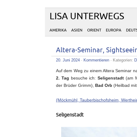
LISA UNTERWEGS
AMERIKA
ASIEN
ORIENT
EUROPA
DEUT
Altera-Seminar, Sightseei
20. Juni 2024
·
Kommentieren
· Kategorien:
D
Auf dem Weg zu einem Altera Seminar nahe
2. Tag
besuche ich:
Seligenstadt
(am Ma
der Brüder Grimm),
Bad Orb
(Heilbad mit
(Möckmühl, Tauberbischofsheim, Werthei
Seligenstadt