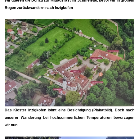
Wir queren die Donau zur Mittagsrast im
Schmeietal,
bevor wir in großem
Bogen zurückwandern nach Inzigkofen
Das
Kloster Inzigkofen
lohnt eine Besichtigung (Plakatbild). Doch nach
unserer Wanderung bei hochsommerlichen Temperaturen bevorzugen
wir nun