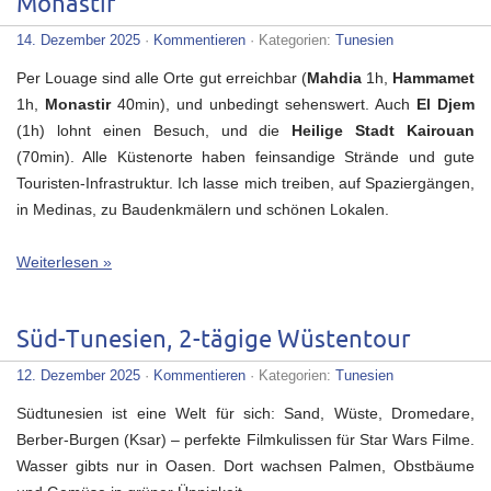
Monastir
14. Dezember 2025
·
Kommentieren
· Kategorien:
Tunesien
Per Louage sind alle Orte gut erreichbar (
Mahdia
1h,
Hammamet
1h,
Monastir
40min), und unbedingt sehenswert. Auch
El Djem
(1h) lohnt einen Besuch, und die
Heilige Stadt Kairouan
(70min). Alle Küstenorte haben feinsandige Strände und gute
Touristen-Infrastruktur. Ich lasse mich treiben, auf Spaziergängen,
in Medinas, zu Baudenkmälern und schönen Lokalen.
Weiterlesen »
Süd-Tunesien, 2-tägige Wüstentour
12. Dezember 2025
·
Kommentieren
· Kategorien:
Tunesien
Südtunesien ist eine Welt für sich: Sand, Wüste, Dromedare,
Berber-Burgen (Ksar) – perfekte Filmkulissen für Star Wars Filme.
Wasser gibts nur in Oasen. Dort wachsen Palmen, Obstbäume