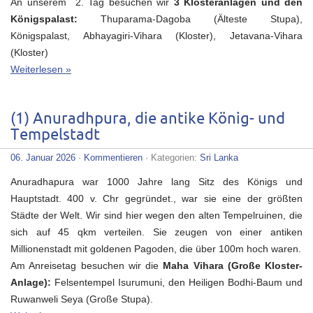
An unserem 2. Tag besuchen wir
3 Klosteranlagen und den
Königspalast:
Thuparama-Dagoba (Älteste Stupa),
Königspalast, Abhayagiri-Vihara (Kloster), Jetavana-Vihara
(Kloster)
Weiterlesen »
(1) Anuradhpura, die antike König- und
Tempelstadt
06. Januar 2026
·
Kommentieren
· Kategorien:
Sri Lanka
Anuradhapura war 1000 Jahre lang Sitz des Königs und
Hauptstadt. 400
v. Chr gegründet., war sie eine der größten
Städte der Welt.
Wir sind hier wegen den alten Tempelruinen, die
sich auf 45 qkm verteilen. Sie zeugen von einer antiken
Millionenstadt mit goldenen Pagoden, die über 100m hoch waren.
Am Anreisetag besuchen wir die
Maha Vihara (Große Kloster-
Anlage):
Felsentempel Isurumuni, den Heiligen Bodhi-Baum und
Ruwanweli Seya (Große Stupa).