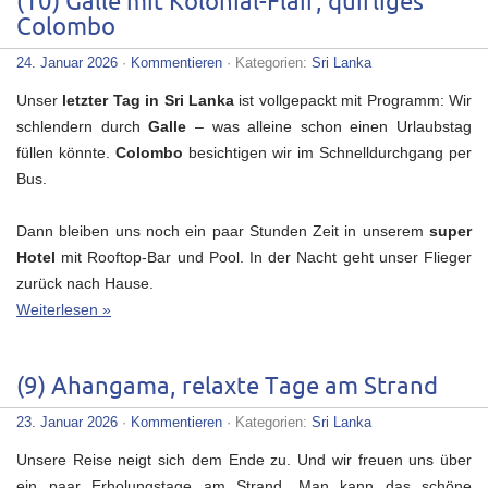
(10) Galle mit Kolonial-Flair, quirliges
Colombo
24. Januar 2026
·
Kommentieren
· Kategorien:
Sri Lanka
Unser
letzter Tag in Sri Lanka
ist vollgepackt mit Programm: Wir
schlendern durch
Galle
– was alleine schon einen Urlaubstag
füllen könnte.
Colombo
besichtigen wir im Schnelldurchgang per
Bus.
Dann bleiben uns noch ein paar Stunden Zeit in unserem
super
Hotel
mit Rooftop-Bar und Pool. In der Nacht geht unser Flieger
zurück nach Hause.
Weiterlesen »
(9) Ahangama, relaxte Tage am Strand
23. Januar 2026
·
Kommentieren
· Kategorien:
Sri Lanka
Unsere Reise neigt sich dem Ende zu. Und wir freuen uns über
ein paar Erholungstage am Strand. Man kann das schöne