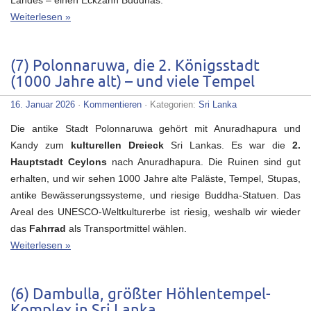
Landes – einen Eckzahn Buddhas.
Weiterlesen »
(7) Polonnaruwa, die 2. Königsstadt
(1000 Jahre alt) – und viele Tempel
16. Januar 2026
·
Kommentieren
· Kategorien:
Sri Lanka
Die antike Stadt Polonnaruwa gehört mit Anuradhapura und
Kandy zum
kulturellen Dreieck
Sri Lankas. Es war die
2.
Hauptstadt Ceylons
nach Anuradhapura. Die Ruinen sind gut
erhalten, und wir sehen 1000 Jahre alte Paläste, Tempel, Stupas,
antike Bewässerungssysteme, und riesige Buddha-Statuen. Das
Areal des UNESCO-Weltkulturerbe ist riesig, weshalb wir wieder
das
Fahrrad
als Transportmittel wählen.
Weiterlesen »
(6) Dambulla, größter Höhlentempel-
Komplex in Sri Lanka