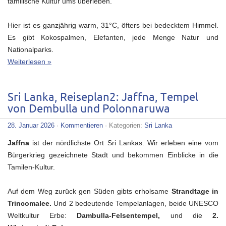
tamilische Kultur ums überleben.
Hier ist es ganzjährig warm, 31°C, öfters bei bedecktem Himmel.
Es gibt Kokospalmen, Elefanten, jede Menge Natur und
Nationalparks.
Weiterlesen »
Sri Lanka, Reiseplan2: Jaffna, Tempel
von Dembulla und Polonnaruwa
28. Januar 2026
·
Kommentieren
· Kategorien:
Sri Lanka
Jaffna
ist der nördlichste Ort Sri Lankas. Wir erleben eine vom
Bürgerkrieg gezeichnete Stadt und bekommen Einblicke in die
Tamilen-Kultur.
Auf dem Weg zurück gen Süden gibts erholsame
Strandtage in
Trincomalee.
Und 2 bedeutende Tempelanlagen, beide UNESCO
Weltkultur Erbe:
Dambulla-Felsentempel,
und die
2.