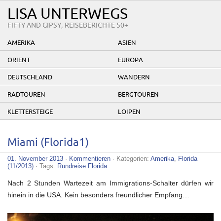
LISA UNTERWEGS
FIFTY AND GIPSY, REISEBERICHTE 50+
AMERIKA
ASIEN
ORIENT
EUROPA
DEUTSCHLAND
WANDERN
RADTOUREN
BERGTOUREN
KLETTERSTEIGE
LOIPEN
Miami (Florida1)
01. November 2013
·
Kommentieren
· Kategorien:
Amerika
,
Florida
(11/2013)
· Tags:
Rundreise Florida
Nach 2 Stunden Wartezeit am Immigrations-Schalter dürfen wir
hinein in die USA. Kein besonders freundlicher Empfang…