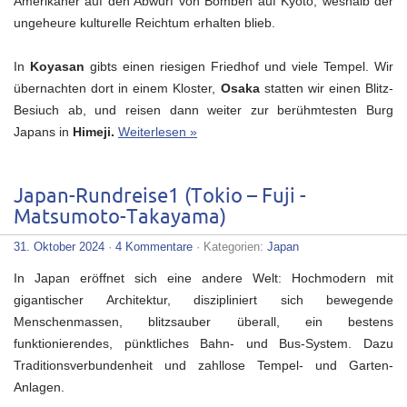
Amerikaner auf den Abwurf von Bomben auf Kyoto, weshalb der
ungeheure kulturelle Reichtum erhalten blieb.
In
Koyasan
gibts einen riesigen Friedhof und viele Tempel. Wir
übernachten dort in einem Kloster,
Osaka
statten wir einen Blitz-
Besiuch ab, und reisen dann weiter zur berühmtesten Burg
Japans in
Himeji.
Weiterlesen »
Japan-Rundreise1 (Tokio – Fuji -
Matsumoto-Takayama)
31. Oktober 2024
·
4 Kommentare
· Kategorien:
Japan
In Japan eröffnet sich eine andere Welt: Hochmodern mit
gigantischer Architektur, diszipliniert sich bewegende
Menschenmassen, blitzsauber überall, ein bestens
funktionierendes, pünktliches Bahn- und Bus-System. Dazu
Traditionsverbundenheit und zahllose Tempel- und Garten-
Anlagen.