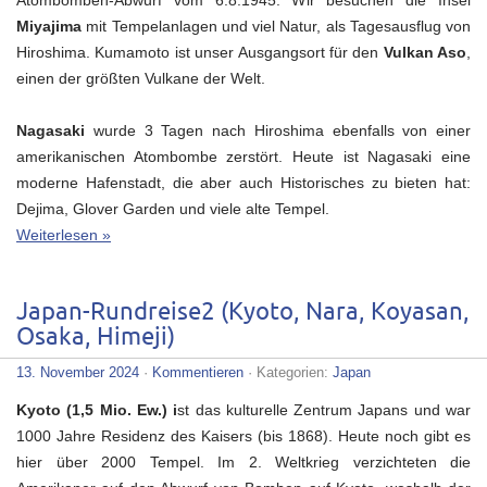
Atombomben-Abwurf vom 6.8.1945. Wir besuchen die Insel
Miyajima
mit Tempelanlagen und viel Natur, als Tagesausflug von
Hiroshima. Kumamoto ist unser Ausgangsort für den
Vulkan Aso
,
einen der größten Vulkane der Welt.
Nagasaki
wurde 3 Tagen nach Hiroshima ebenfalls von einer
amerikanischen Atombombe zerstört. Heute ist Nagasaki eine
moderne Hafenstadt, die aber auch Historisches zu bieten hat:
Dejima, Glover Garden und viele alte Tempel.
Weiterlesen »
Japan-Rundreise2 (Kyoto, Nara, Koyasan,
Osaka, Himeji)
13. November 2024
·
Kommentieren
· Kategorien:
Japan
Kyoto (1,5 Mio. Ew.) i
st das kulturelle Zentrum Japans und war
1000 Jahre Residenz des Kaisers (bis 1868). Heute noch gibt es
hier über 2000 Tempel. Im 2. Weltkrieg verzichteten die