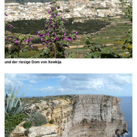
und der riesige Dom von
Xewkija