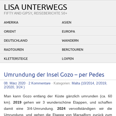
LISA UNTERWEGS
FIFTY AND GIPSY, REISEBERICHTE 50+
AMERIKA
ASIEN
ORIENT
EUROPA
DEUTSCHLAND
WANDERN
RADTOUREN
BERGTOUREN
KLETTERSTEIGE
LOIPEN
Umrundung der Insel Gozo – per Pedes
08. März 2020
·
2 Kommentare
· Kategorien:
Malta (10/2014, 2/2019,
2/2020, 3/24 )
Man kann Gozo entlang der Küste gänzlich umrunden (ca. 60
km).
2019
gehen wir 3 wunderschöne Etappen, und schaffen
damit eine 3/4-Umrundung.
2024
vervollständigen wir die
Umrundung, und gehen die Etappe von Marsalforn zurück zum