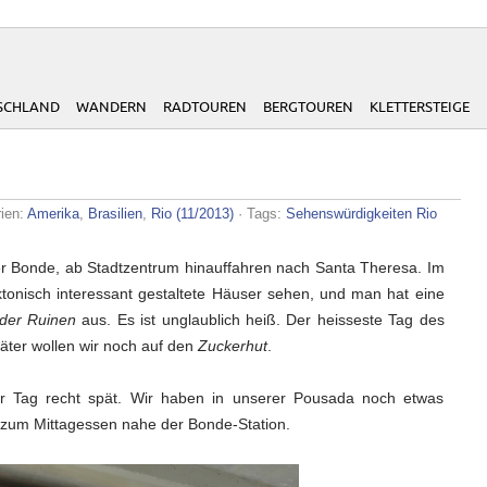
SCHLAND
WANDERN
RADTOUREN
BERGTOUREN
KLETTERSTEIGE
rien:
Amerika
,
Brasilien
,
Rio (11/2013)
· Tags:
Sehenswürdigkeiten Rio
er Bonde, ab Stadtzentrum hinauffahren nach Santa Theresa. Im
onisch interessant gestaltete Häuser sehen, und man hat eine
der Ruinen
aus. Es ist unglaublich heiß. Der heisseste Tag des
äter wollen wir noch auf den
Zuckerhut
.
er Tag recht spät. Wir haben in unserer Pousada noch etwas
 zum Mittagessen nahe der Bonde-Station.