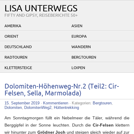
LISA UNTERWEGS
FIFTY AND GIPSY, REISEBERICHTE 50+
AMERIKA
ASIEN
ORIENT
EUROPA
DEUTSCHLAND
WANDERN
RADTOUREN
BERGTOUREN
KLETTERSTEIGE
LOIPEN
Dolomiten-Höhenweg-Nr.2 (Teil2: Cir-
Felsen, Sella, Marmolada)
15. September 2019
·
Kommentieren
· Kategorien:
Bergtouren
,
Dolomiten
,
DolomitenWeg2
,
Hüttentrekking
Am Sonntagmorgen füllt ein Nebelmeer die Täler, während die
Berggipfel in der Sonne leuchten. Durch die
Cir-Felsen
klettern
wir hinunter zum
Grödner Joch
und steigen gleich wieder auf zur