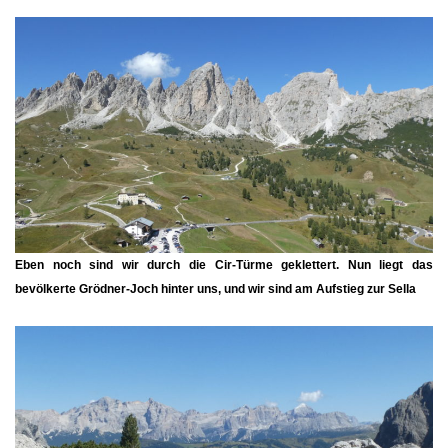
Eben noch sind wir durch die Cir-Türme geklettert. Nun liegt das
bevölkerte Grödner-Joch hinter uns, und wir sind am Aufstieg zur Sella