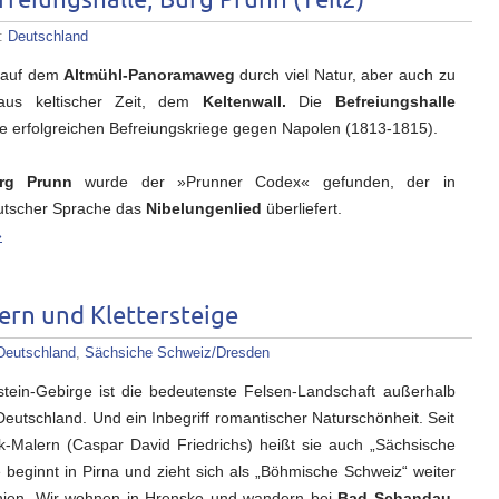
freiungshalle, Burg Prünn (Teil2)
n:
Deutschland
 auf dem
Altmühl-Panoramaweg
durch viel Natur, aber auch zu
aus keltischer Zeit, dem
Keltenwall.
Die
Befreiungshalle
die erfolgreichen Befreiungskriege gegen Napolen (1813-1815).
rg Prunn
wurde der »Prunner Codex« gefunden, der in
utscher Sprache das
Nibelungenlied
überliefert.
»
ern und Klettersteige
Deutschland
,
Sächsiche Schweiz/Dresden
tein-Gebirge ist die bedeutenste Felsen-Landschaft außerhalb
Deutschland. Und ein Inbegriff romantischer Naturschönheit. Seit
-Malern (Caspar David Friedrichs) heißt sie auch „Sächsische
 beginnt in Pirna und zieht sich als „Böhmische Schweiz“ weiter
hien. Wir wohnen in Hrensko und wandern bei
Bad Schandau
,