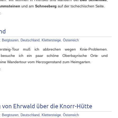
ammsteinen
und am
Schneeberg
auf der tschechischen Seite.
»
nd
n:
Bergtouren
,
Deutschland
,
Klettersteige
,
Österreich
tersteig-Tour muß ich abbrechen wegen Knie-Problemen.
n besuche ich ein paar schöne Oberbayrische Orte und
eine Wandertour vom Herzogenstand zum Heimgarten.
»
g von Ehrwald über die Knorr-Hütte
n:
Bergtouren
,
Deutschland
,
Klettersteige
,
Österreich