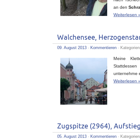
an den
Schr
Weiterlesen 
Walchensee, Herzogensta
09. August 2013
·
Kommentieren
· Kategorie
Meine Klet
Stattdesse
unternehme 
Weiterlesen 
Zugspitze (2964), Aufstie
05. August 2013
·
Kommentieren
· Kategorie