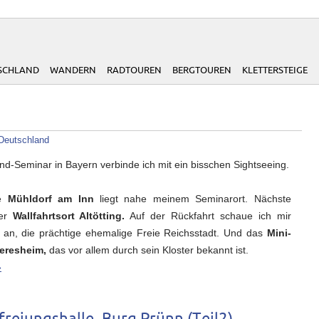
SCHLAND
WANDERN
RADTOUREN
BERGTOUREN
KLETTERSTEIGE
Deutschland
d-Seminar in Bayern verbinde ich mit ein bisschen Sightseeing.
he
Mühldorf am Inn
liegt nahe meinem Seminarort. Nächste
der
Wallfahrtsort Altötting.
Auf der Rückfahrt schaue ich mir
an, die prächtige ehemalige Freie Reichsstadt. Und das
Mini-
eresheim,
das vor allem durch sein Kloster bekannt ist.
»