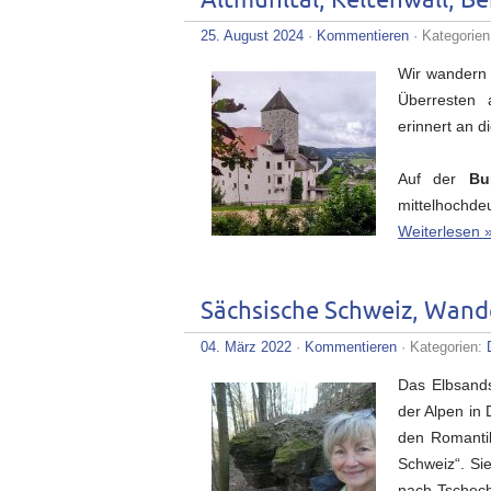
Altmühltal, Keltenwall, Be
25. August 2024
·
Kommentieren
· Kategorie
Wir wandern
Überresten 
erinnert an 
Auf der
Bu
mittelhochde
Weiterlesen 
Sächsische Schweiz, Wand
04. März 2022
·
Kommentieren
· Kategorien:
Das Elbsands
der Alpen in 
den Romantik
Schweiz“. Sie
nach Tschec