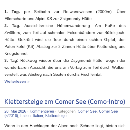
1. Tag:
per Seilbahn zur Rotwandwiesen (2000m). Über
Elferscharte und Alpini-KS zur Zsigmondy-Hütte.
2. Tag:
Aussichtsreiche Höhenwanderung. Am Fuße des
Zwölfers, zum Teil auf schmalen Felsenbändern zur Büllelejoch-
Hütte. Gekrönt wird die Tour durch einen echten Gipfel, den
Paternkofel (KS). Abstieg zur 3-Zinnen-Hütte über Klettersteig und
Kriegstunnel.
3. Tag:
Rückweg wieder über die Zsygmondi-Hütte, wegen der
wunderbaren Aussicht, die uns am Vortag zum Teil durch Wolken
verstellt war. Abstieg nach Sexten durchs Fischleintal.
Weiterlesen »
Klettersteige am Comer See (Como-Intro)
28. Mai 2016
·
Kommentieren
· Kategorien:
Comer See
,
Comer See
(5/2016)
,
Italien
,
Italien
,
Klettersteige
Wenn in den Hochlagen der Alpen noch Schnee liegt, bieten sich