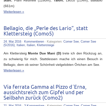
Start:
Piani Resinelli (1280m),
Talort:
Lecco (214m), Ballabio
(661m)
Weiterlesen »
Bellagio, die „Perle des Lario“, statt
Klettersteig (Como5)
24. Mai 2016
·
Kommentieren
· Kategorien:
Comer See
,
Comer See
(5/2016)
,
Italien
,
Italien
,
Klettersteige
Am Klettersteig
Monte Due Mani (D)
trete ich den Rückzug an,
zu schwierig für mich. Stattdessen mache ich einen Besuch in
Bellagio, dem ob seiner Schönheit vielgelobten Örtchen am See.
Weiterlesen »
Via ferrata Gamma al Pizzo d´Erna,
aussichtsreich zum Gipfel und per
Seilbahn zurück (Como2)
21. Mai 2016
·
3 Kommentare
· Kategorien:
Comer See
,
Comer See