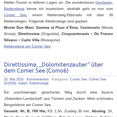
Kletter-Touren in tieferen Lagen an. Die wunderbaren
Gardasee-
Klettersteige
kenne ich inzwischen, deshalb geht es nun zum
Comer See
, einem Klettersteig-Eldorado mit über 30
Klettersteigen. Folgende Klettersteige sind geplant:
Monte Due Mani
,
Gamma al Pizzo d´Erna
,
Centenario
(Monte
Grona),
Direttissima
(Grignetta),
Cinquantenario
+
De Franco
Silvano
+
Carlo Villa
(Resegone).
Klettersteige am Comer See
Direttissima, „Dolomitenzauber“ über
dem Comer See (Como6)
25. Mai 2016
·
Kommentieren
· Kategorien:
Comer See
,
Comer See
(5/2016)
,
Italien
,
Klettersteige
Ein unschwieriger, gesicherter Weg durch eine bizarre
„Dolomiten-Landschaft“ aus Türmen und Zacken. Mein schönstes
Bergerlebnis am Comer See.
Gesamt: 4h
, B, 700 Hm,
KS: 1,5h, Zustieg 30 min,
Abstieg
: 2h,