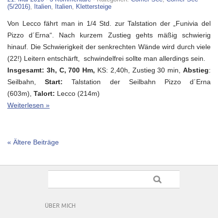
(5/2016)
,
Italien
,
Italien
,
Klettersteige
Von Lecco fährt man in 1/4 Std. zur Talstation der „Funivia del
Pizzo d´Erna“. Nach kurzem Zustieg gehts mäßig schwierig
hinauf. Die Schwierigkeit der senkrechten Wände wird durch viele
(22!) Leitern entschärft, schwindelfrei sollte man allerdings sein.
Insgesamt: 3h
, C, 700 Hm,
KS: 2,40h, Zustieg 30 min,
Abstieg
:
Seilbahn,
Start:
Talstation der Seilbahn Pizzo d´Erna
(603m),
Talort:
Lecco (214m)
Weiterlesen »
« Ältere Beiträge
ÜBER MICH