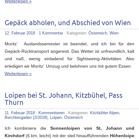
Weiterlesen »
Gepäck abholen, und Abschied von Wien
12. Februar 2018
·
1 Kommentar
· Kategorien:
Österreich
,
Wien
Moritz´ Auslandssemester ist beendet, und ich bin für den
Gepäck-Rücktransport angereist. Das Wetter ist unfreundlich, kalt
und naß, wenig einladend für Sightseeing-Aktivitäten. Also
erledigen wir Moritz´ Umzug und belohnen uns mit gutem Essen.
Weiterlesen »
Loipen bei St. Johann, Kitzbühel, Pass
Thurn
11. Februar 2018
·
Kommentieren
· Kategorien:
Kitzbühler Alpen,
Berchtesgaden (2/2018)
,
Loipen
,
Österreich
Ich kombiniere die
Sonnenloipen von St, Johann und
Kirchdorf
(6 km, leicht) mit der steil hinaufführenden
Höhenloipe