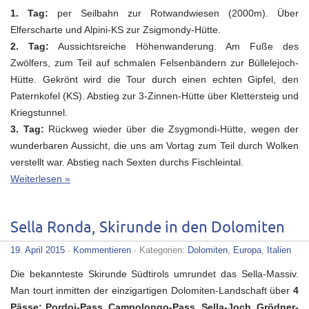
1. Tag:
per Seilbahn zur Rotwandwiesen (2000m). Über
Elferscharte und Alpini-KS zur Zsigmondy-Hütte.
2. Tag:
Aussichtsreiche Höhenwanderung. Am Fuße des
Zwölfers, zum Teil auf schmalen Felsenbändern zur Büllelejoch-
Hütte. Gekrönt wird die Tour durch einen echten Gipfel, den
Paternkofel (KS). Abstieg zur 3-Zinnen-Hütte über Klettersteig und
Kriegstunnel.
3. Tag:
Rückweg wieder über die Zsygmondi-Hütte, wegen der
wunderbaren Aussicht, die uns am Vortag zum Teil durch Wolken
verstellt war. Abstieg nach Sexten durchs Fischleintal.
Weiterlesen »
Sella Ronda, Skirunde in den Dolomiten
19. April 2015
·
Kommentieren
· Kategorien:
Dolomiten
,
Europa
,
Italien
Die bekannteste Skirunde Südtirols umrundet das Sella-Massiv.
Man tourt inmitten der einzigartigen Dolomiten-Landschaft über
4
Pässe: Pordoi-Pass, Campolongo-Pass, Sella-Joch, Grödner-