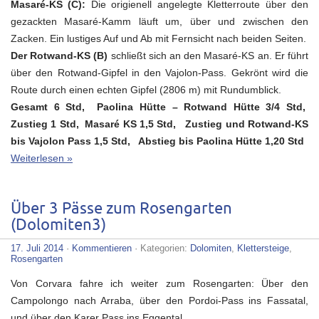
Masaré-KS (C):
Die origienell angelegte Kletterroute über den
gezackten Masaré-Kamm läuft um, über und zwischen den
Zacken. Ein lustiges Auf und Ab mit Fernsicht nach beiden Seiten.
Der Rotwand-KS (B)
schließt sich an den Masaré-KS an. Er führt
über den Rotwand-Gipfel in den Vajolon-Pass. Gekrönt wird die
Route durch einen echten Gipfel (2806 m) mit Rundumblick.
Gesamt 6 Std, Paolina Hütte – Rotwand Hütte 3/4 Std,
Zustieg 1 Std, Masaré KS 1,5 Std, Zustieg und Rotwand-KS
bis Vajolon Pass 1,5 Std, Abstieg bis Paolina Hütte 1,20 Std
Weiterlesen »
Über 3 Pässe zum Rosengarten
(Dolomiten3)
17. Juli 2014
·
Kommentieren
· Kategorien:
Dolomiten
,
Klettersteige
,
Rosengarten
Von Corvara fahre ich weiter zum Rosengarten: Über den
Campolongo nach Arraba, über den Pordoi-Pass ins Fassatal,
und über den Karer Pass ins Eggental.