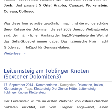
Joch
. Und passiert
5 Orte: Arabba, Canazei, Wolkenstein,
Corvara, Colfosco.
Was diese Tour so außergewöhnlich macht, ist die wunderschöne
Berg- Kulisse der Dolomiten, die seit 2009 Unesco Weltnaturerbe
sind. Beim jähr- lichen Ranking der Top10-Skigebiete der Welt ist
das Sella-Skigebiet immer dabei. Das italienische Flair macht
Gröden zum HotSpot für Genussskifahrer.
Weiterlesen »
Leiternsteig am Toblinger Knoten
(Sextener Dolomiten3)
17. September 2014
·
Kommentieren
· Kategorien:
Dolomiten
,
Italien
,
Klettersteige
· Tags:
Klettersteig Drei Zinnen Hütte
,
Leiternsteig
,
Toblinger Knoten Klettersteig
Der Leiternsteig wurde im ersten Weltkrieg von österreichischen
Soldaten errichtet, um vom Gegner abgewandt, einen