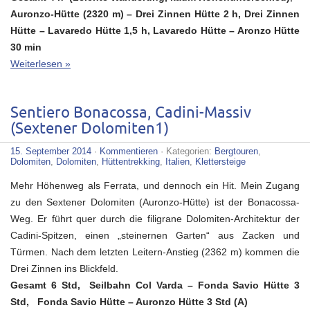
Auronzo-Hütte (2320 m) – Drei Zinnen Hütte 2 h, Drei Zinnen
Hütte – Lavaredo Hütte 1,5 h, Lavaredo Hütte – Aronzo Hütte
30 min
Weiterlesen »
Sentiero Bonacossa, Cadini-Massiv
(Sextener Dolomiten1)
15. September 2014
·
Kommentieren
· Kategorien:
Bergtouren
,
Dolomiten
,
Dolomiten
,
Hüttentrekking
,
Italien
,
Klettersteige
Mehr Höhenweg als Ferrata, und dennoch ein Hit. Mein Zugang
zu den Sextener Dolomiten (Auronzo-Hütte) ist der Bonacossa-
Weg. Er führt quer durch die filigrane Dolomiten-Architektur der
Cadini-Spitzen, einen „steinernen Garten“ aus Zacken und
Türmen. Nach dem letzten Leitern-Anstieg (2362 m) kommen die
Drei Zinnen ins Blickfeld.
Gesamt 6 Std, Seilbahn Col Varda – Fonda Savio Hütte 3
Std,
Fonda Savio Hütte – Auronzo Hütte 3 Std (A)