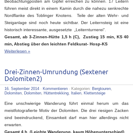
Beobachtungposten am Gipfel erreichen zu können. 17 Leitern
führen meist direkt in einem Kamin durch die nahezu senkrechte
Nordflanke des Toblinger Knotens. Teile der alten Wehr- und
Steiganlage sind noch heute sichtbar. Der Leiternsteig ist eine
historisch interessante, ausgesetzte „Leiternturnerei“.
Gesamt, ab 3-Zinnen-Hütte 1,5 h (C), Zustieg 15 min, KS 40
min, Abstieg über den leichten Feldkurat- Hosp-KS
Weiterlesen »
Drei-Zinnen-Umrundung (Sextener
Dolomiten2)
16. September 2014
·
Kommentieren
· Kategorien:
Bergtouren
,
Dolomiten
,
Dolomiten
,
Hüttentrekking
,
Italien
,
Klettersteige
Eine unschwierige Wanderung führt einmal herum um das
meistfotografierte Motiv der Dolomiten. Die drei riesigen Zacken
sind beeindruckend, Einsamkeit darf man hier allerdings nicht
erwarten.
Gesamt 4 h (Leichte Wanderung, kaum Höhenunterschied)
,