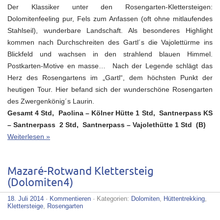
Der Klassiker unter den Rosengarten-Klettersteigen:
Dolomitenfeeling pur, Fels zum Anfassen (oft ohne mitlaufendes
Stahlseil), wunderbare Landschaft. Als besonderes Highlight
kommen nach Durchschreiten des Gartl´s die Vajolettürme ins
Blickfeld und wachsen in den strahlend blauen Himmel.
Postkarten-Motive en masse… Nach der Legende schlägt das
Herz des Rosengartens im „Gartl“, dem höchsten Punkt der
heutigen Tour. Hier befand sich der wunderschöne Rosengarten
des Zwergenkönig´s Laurin.
Gesamt 4 Std, Paolina – Kölner Hütte 1 Std, Santnerpass KS
– Santnerpass 2 Std, Santnerpass – Vajolethütte 1 Std (B)
Weiterlesen »
Mazaré-Rotwand Klettersteig
(Dolomiten4)
18. Juli 2014
·
Kommentieren
· Kategorien:
Dolomiten
,
Hüttentrekking
,
Klettersteige
,
Rosengarten