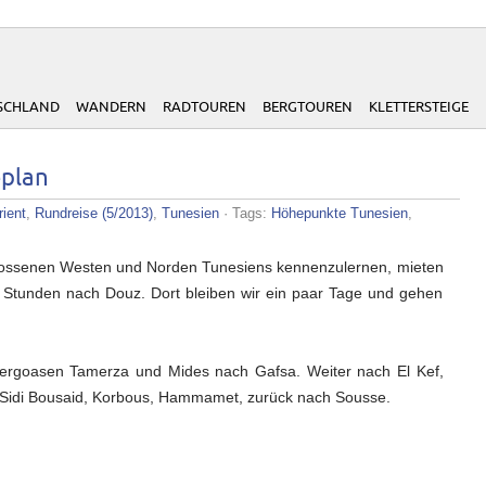
SCHLAND
WANDERN
RADTOUREN
BERGTOUREN
KLETTERSTEIGE
eplan
rient
,
Rundreise (5/2013)
,
Tunesien
· Tags:
Höhepunkte Tunesien
,
chlossenen Westen und Norden Tunesiens kennenzulernen, mieten
5 Stunden nach Douz. Dort bleiben wir ein paar Tage und gehen
ergoasen Tamerza und Mides nach Gafsa. Weiter nach El Kef,
, Sidi Bousaid, Korbous, Hammamet, zurück nach Sousse.