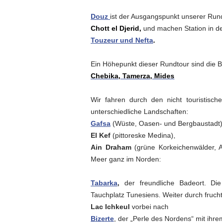
Douz
ist der Ausgangspunkt unserer Run
Chott el Djerid,
und machen Station in 
Touzeur und Nefta
.
Ein Höhepunkt dieser Rundtour sind die 
Chebika, Tamerza, Mides
Wir fahren durch den nicht touristis
unterschiedliche Landschaften:
Gafsa
(Wüste, Oasen- und Bergbaustadt)
El Kef
(pittoreske Medina),
Ain
Draham
(grüne Korkeichenwälder, A
Meer ganz im Norden:
Tabarka
,
der freundliche Badeort. Di
Tauchplatz Tunesiens. Weiter durch fru
Lac Ichkeul
vorbei nach
Bizerte
, der „Perle des Nordens“ mit ihr