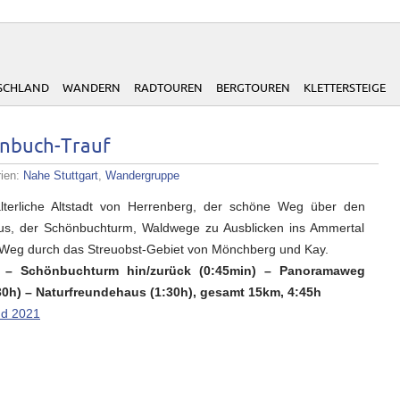
SCHLAND
WANDERN
RADTOUREN
BERGTOUREN
KLETTERSTEIGE
nbuch-Trauf
rien:
Nahe Stuttgart
,
Wandergruppe
lalterliche Altstadt von Herrenberg, der schöne Weg über den
us, der Schönbuchturm, Waldwege zu Ausblicken ins Ammertal
Weg durch das Streuobst-Gebiet von Mönchberg und Kay.
) – Schönbuchturm hin/zurück (0:45min) – Panoramaweg
30h) – Naturfreundehaus (1:30h), gesamt 15km, 4:45h
nd 2021