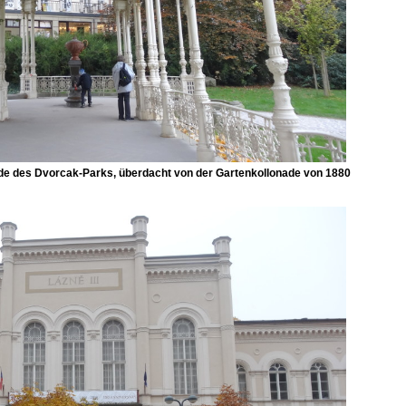
de des Dvorcak-Parks, überdacht von der Gartenkollonade von 1880