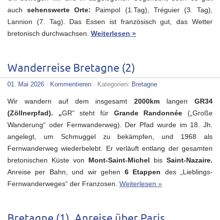
auch
sehenswerte Orte:
Paimpol (1.Tag), Tréguier (3. Tag),
Lannion (7. Tag). Das Essen ist französisch gut, das Wetter
bretonisch durchwachsen.
Weiterlesen »
Wanderreise Bretagne (2)
01. Mai 2026
·
Kommentieren
· Kategorien:
Bretagne
Wir wandern auf dem insgesamt
2000km
langen
GR34
(Zöllnerpfad). „
GR“ steht für
Grande Randonnée
(„Große
Wanderung“ oder Fernwanderweg). Der Pfad wurde im 18. Jh.
angelegt, um Schmuggel zu bekämpfen, und 1968 als
Fernwanderweg wiederbelebt. Er verläuft entlang der gesamten
bretonischen Küste von
Mont-Saint-Michel
bis
Saint-Nazaire.
Anreise per Bahn, und wir gehen
6 Etappen
des „Lieblings-
Fernwanderweges“ der Franzosen.
Weiterlesen »
Bretagne (1), Anreise über Paris