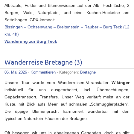
Albtraufs, Felder und Blumenwiesen auf der Alb- Hochfläche, 2
Burgen, Wald, Naturpfade, und eine Kuchen-Hocketse am
Sattelbogen. GPX-komoot:
Bissingen – Ochsenwang – Breitenstein – Rauber – Burg Teck (12
km,
4h)
Wanderung zur Burg Teck
Wanderreise Bretagne (3)
06. Mai 2026
·
Kommentieren
· Kategorien:
Bretagne
Unsere Tour wurde vom Wanderreisen-Veranstalter
Wikinger
individuell für uns ausgearbeitet, incl. Übernachtungen,
Gepäcktransport, Transfers. Unser Weg verläuft meist an der
Küste, mit Blick aufs Meer, auf schmalen „Schmugglerpfaden“.
Die üppige Blumenpracht harmoniert wunderbar mit den
typischen Naturstein-Häusern der Bretagne.
Oft bewegen wir uns in abgelegenen Gegenden, doch es gibt