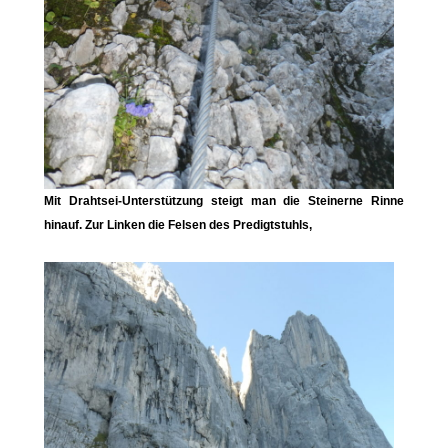
Mit Drahtsei-Unterstützung steigt man die
Steinerne Rinne
hinauf. Zur Linken die Felsen des
Predigtstuhl
s,