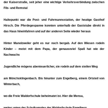
der
Kaiserstraße
, seit jeher eine wichtige Verkehrsverbindung zwischen
Fils- und Remstal
Haltepunkt war die Post- und Fuhrmannsstation, der heutige
Gasthof
Hirsch
. Die Pferdegespanne konnten unterhalb der Gaststube direkt in
das Haus hineinfahren und auf der anderen Seite wieder heraus
Hinter Manolzweiler geht es nur noch bergab. Auf den Wiesen rodeln
Kinder – meist mit dem Papa, der genausoviel Spaß hat wie der
Nachwuchs
Jugendliche mögens abenteuerlicher, sie rodeln auf dem steilen Weg
am Mönchsklingenbach. Bis hinunter zum
Engelberg
, einem Ortsteil von
Winterbach,
wo die
Freie Waldorfschule
beheimatet ist. Hier die Mensa,
weiter unten der Schulkomplex der
Waldorfschule Engelberg