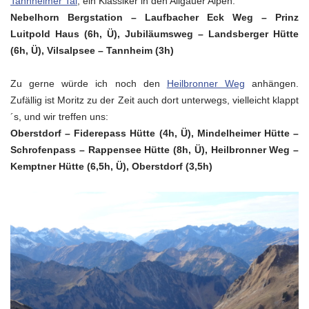
Tannheimer Tal
, ein Klassiker in den Allgäuer Alpen:
Nebelhorn Bergstation – Laufbacher Eck Weg – Prinz
Luitpold Haus (6h, Ü), Jubiläumsweg – Landsberger Hütte
(6h, Ü), Vilsalpsee – Tannheim (3h)
Zu gerne würde ich noch den
Heilbronner Weg
anhängen.
Zufällig ist Moritz zu der Zeit auch dort unterwegs, vielleicht klappt
´s, und wir treffen uns:
Oberstdorf – Fiderepass Hütte (4h, Ü), Mindelheimer Hütte –
Schrofenpass – Rappensee Hütte (8h, Ü), Heilbronner Weg –
Kemptner Hütte (6,5h, Ü), Oberstdorf (3,5h)