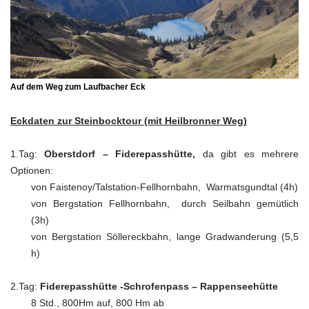
Auf dem Weg zum Laufbacher Eck
Eckdaten zur Steinbocktour (mit Heilbronner Weg)
1.Tag:
Oberstdorf – Fiderepasshütte,
da gibt es mehrere
Optionen:
von Faistenoy/Talstation-Fellhornbahn, Warmatsgundtal (4h)
von Bergstation Fellhornbahn, durch Seilbahn gemütlich
(3h)
von Bergstation Söllereckbahn, lange Gradwanderung (5,5
h)
2.Tag:
Fiderepasshütte -Schrofenpass – Rappenseehütte
8 Std., 800Hm auf, 800 Hm ab